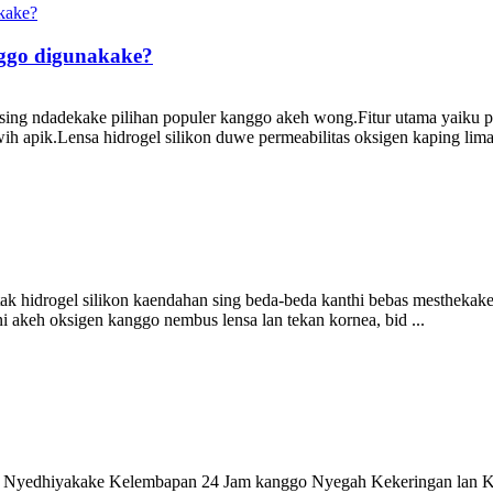
nggo digunakake?
sing ndadekake pilihan populer kanggo akeh wong.Fitur utama yaiku per
ih apik.Lensa hidrogel silikon duwe permeabilitas oksigen kaping lima
 hidrogel silikon kaendahan sing beda-beda kanthi bebas mesthekake y
ini akeh oksigen kanggo nembus lensa lan tekan kornea, bid ...
, Nyedhiyakake Kelembapan 24 Jam kanggo Nyegah Kekeringan lan Kes