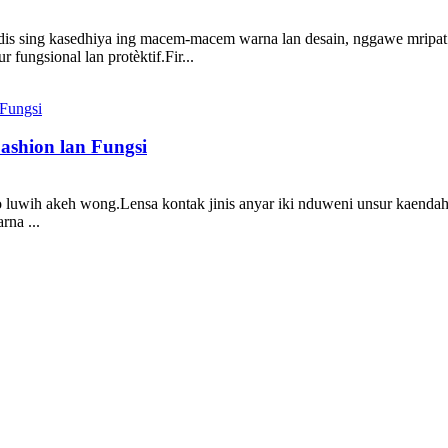
s sing kasedhiya ing macem-macem warna lan desain, nggawe mripat ka
 fungsional lan protèktif.Fir...
shion lan Fungsi
 luwih akeh wong.Lensa kontak jinis anyar iki nduweni unsur kaendahan
na ...