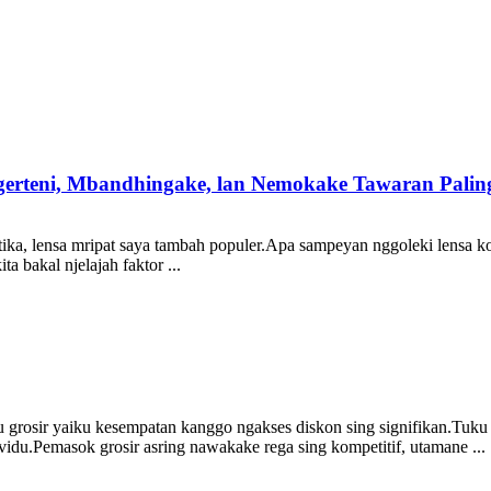
gerteni, Mbandhingake, lan Nemokake Tawaran Palin
ka, lensa mripat saya tambah populer.Apa sampeyan nggoleki lensa ko
a bakal njelajah faktor ...
 grosir yaiku kesempatan kanggo ngakses diskon sing signifikan.Tuku 
idu.Pemasok grosir asring nawakake rega sing kompetitif, utamane ...