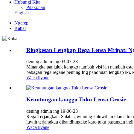
Hubungi Kita
Pitakonan
English
Ngarep
Kabar
Ringkesan Lengkap Rega Lensa Mripat: N
dening admin ing 03-07-23
Minangka panjaluk kanggo nambah visi lan nambah esteti
babagan rega regane penting.Ing pandhuan lengkap iki, kit
Waca liyane
Keuntungan kanggo Tuku Lensa Grosir
dening admin ing 19-06-23
Rega Terjangkau: Salah sawijining kaluwihan utama tuku
luwih terjangkau dibandhingake karo tuku pasangan indiv
Waca liyane