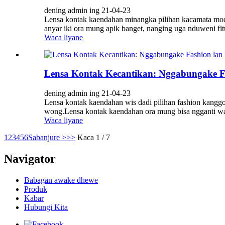
dening admin ing 21-04-23
Lensa kontak kaendahan minangka pilihan kacamata modi
anyar iki ora mung apik banget, nanging uga nduweni fitur
Waca liyane
Lensa Kontak Kecantikan: Nggabungake Fa
dening admin ing 21-04-23
Lensa kontak kaendahan wis dadi pilihan fashion kanggo
wong.Lensa kontak kaendahan ora mung bisa ngganti war
Waca liyane
1
2
3
4
5
6
Sabanjure >
>>
Kaca 1 / 7
Navigator
Babagan awake dhewe
Produk
Kabar
Hubungi Kita