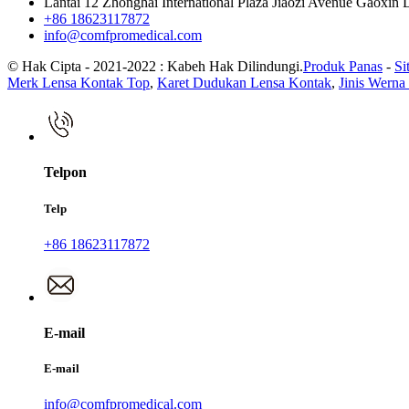
Lantai 12 Zhonghai International Plaza Jiaozi Avenue Gaoxin 
+86 18623117872
info@comfpromedical.com
© Hak Cipta - 2021-2022 : Kabeh Hak Dilindungi.
Produk Panas
-
Si
Merk Lensa Kontak Top
,
Karet Dudukan Lensa Kontak
,
Jinis Werna
Telpon
Telp
+86 18623117872
E-mail
E-mail
info@comfpromedical.com