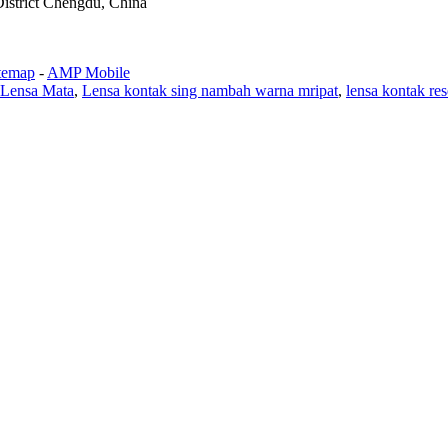
District Chengdu, China
temap
-
AMP Mobile
 Lensa Mata
,
Lensa kontak sing nambah warna mripat
,
lensa kontak res