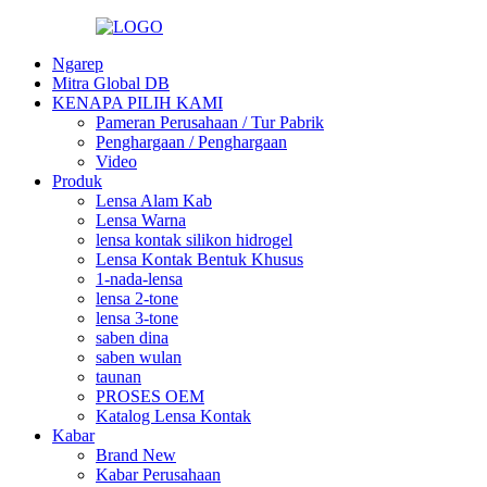
Ngarep
Mitra Global DB
KENAPA PILIH KAMI
Pameran Perusahaan / Tur Pabrik
Penghargaan / Penghargaan
Video
Produk
Lensa Alam Kab
Lensa Warna
lensa kontak silikon hidrogel
Lensa Kontak Bentuk Khusus
1-nada-lensa
lensa 2-tone
lensa 3-tone
saben dina
saben wulan
taunan
PROSES OEM
Katalog Lensa Kontak
Kabar
Brand New
Kabar Perusahaan