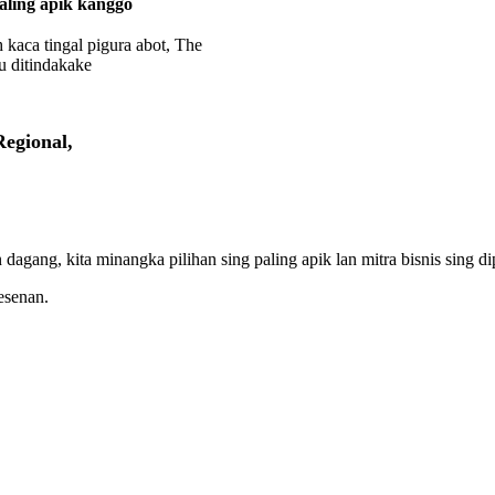
paling apik kanggo
 kaca tingal pigura abot, The
u ditindakake
egional,
dagang, kita minangka pilihan sing paling apik lan mitra bisnis sing di
esenan.