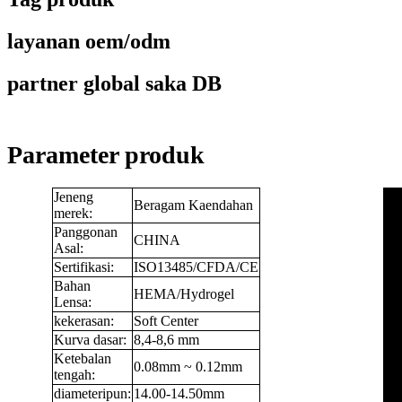
layanan oem/odm
partner global saka DB
Parameter produk
Jeneng
Beragam Kaendahan
merek:
Panggonan
CHINA
Asal:
Sertifikasi:
ISO13485/CFDA/CE
Bahan
HEMA/Hydrogel
Lensa:
kekerasan:
Soft Center
Kurva dasar:
8,4-8,6 mm
Ketebalan
0.08mm ~ 0.12mm
tengah:
diameteripun:
14.00-14.50mm