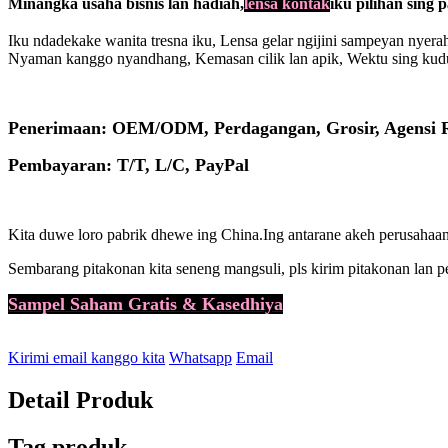
Minangka usaha bisnis lan hadiah,
lensa kontak
iku pilihan sing 
Iku ndadekake wanita tresna iku, Lensa gelar ngijini sampeyan nyerah
Nyaman kanggo nyandhang, Kemasan cilik lan apik, Wektu sing kud
Penerimaan: OEM/ODM, Perdagangan, Grosir, Agensi R
Pembayaran: T/T, L/C, PayPal
Kita duwe loro pabrik dhewe ing China.
Ing antarane akeh perusahaan 
Sembarang pitakonan kita seneng mangsuli, pls kirim pitakonan lan p
Sampel Saham Gratis & Kasedhiya
Kirimi email kanggo kita
Whatsapp
Email
Detail Produk
Tag produk