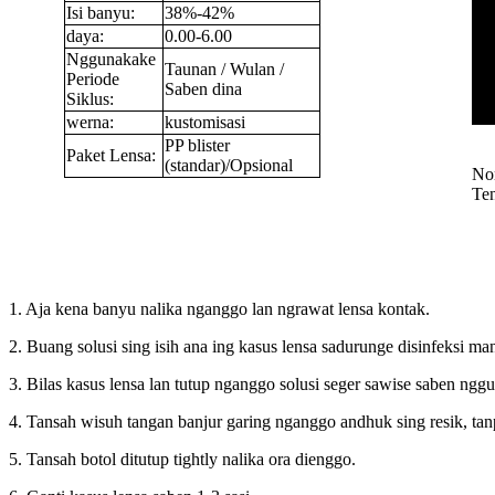
Isi banyu:
38%-42%
daya:
0.00-6.00
Nggunakake
Taunan / Wulan /
Periode
Saben dina
Siklus:
werna:
kustomisasi
PP blister
Paket Lensa:
(standar)/Opsional
No
Te
1. Aja kena banyu nalika nganggo lan ngrawat lensa kontak.
2. Buang solusi sing isih ana ing kasus lensa sadurunge disinfeksi m
3. Bilas kasus lensa lan tutup nganggo solusi seger sawise saben ng
4. Tansah wisuh tangan banjur garing nganggo andhuk sing resik, tan
5. Tansah botol ditutup tightly nalika ora dienggo.