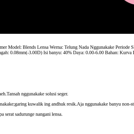
mer Model: Blends Lensa Werna: Telung Nada Nggunakake Periode Si
ngah: 0.08mm(-3.00D) Isi banyu: 40% Daya: 0.00-6.00 Bahan: Kurva
aneh.Tansah nggunakake solusi seger.
gunakake;garing kuwalik ing andhuk resik.Aja nggunakake banyu non-ste
pa serat sadurunge nangani lensa.