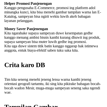
Helper Promosi Panjenengan
Kanggo pengusaha E-Commerce, promosi ing platform adol
minangka kunci, kita bisa menehi gambar tampilan warna lan E-
Katalog, sampeyan bisa ngirit wektu luwih akeh babagan
layanan pelanggan.
Money Saver Panjenengan
Kita ngarahake supaya sampeyan duwe kesempatan gedhe
kanggo menang ambisi bisnis kanthi kurang dhuwit ing produk,
supaya sampeyan bisa muter luwih gedhe ing promosi.
Kita uga duwe sistem titik batin kanggo nggarap hak istimewa
anggota, entuk biaya-efektif saben tuku saka kita.
Crita karo DB
Tim kita seneng menehi jeneng lensa warna kanthi jeneng
orientasi geografi tartamtu, iki sing kita pikirake babagan bocah-
bocah wadon Mesir, muga-muga sampeyan seneng saka ngendi
wae.
Tampilan Gambar