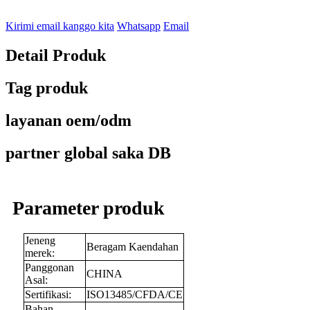
Kirimi email kanggo kita
Whatsapp
Email
Detail Produk
Tag produk
layanan oem/odm
partner global saka DB
Parameter produk
Jeneng
Beragam Kaendahan
merek:
Panggonan
CHINA
Asal:
Sertifikasi:
ISO13485/CFDA/CE
Bahan