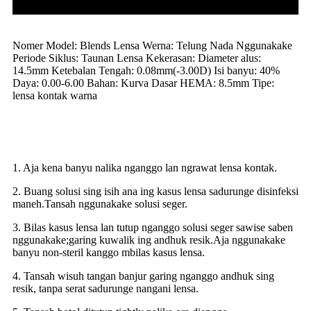
Nomer Model: Blends Lensa Werna: Telung Nada Nggunakake
Periode Siklus: Taunan Lensa Kekerasan: Diameter alus:
14.5mm Ketebalan Tengah: 0.08mm(-3.00D) Isi banyu: 40%
Daya: 0.00-6.00 Bahan: Kurva Dasar HEMA: 8.5mm Tipe:
lensa kontak warna
1. Aja kena banyu nalika nganggo lan ngrawat lensa kontak.
2. Buang solusi sing isih ana ing kasus lensa sadurunge disinfeksi
maneh.Tansah nggunakake solusi seger.
3. Bilas kasus lensa lan tutup nganggo solusi seger sawise saben
nggunakake;garing kuwalik ing andhuk resik.Aja nggunakake
banyu non-steril kanggo mbilas kasus lensa.
4. Tansah wisuh tangan banjur garing nganggo andhuk sing
resik, tanpa serat sadurunge nangani lensa.