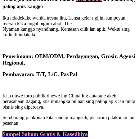
paling apik kanggo
Iku ndadekake wanita tresna iku, Lensa gelar ngijini sampeyan
nyerah kaca tingal pigura abot, The
Nyaman kanggo nyandhang, Kemasan cilik lan apik, Wektu sing
kudu ditindakake
Penerimaan: OEM/ODM, Perdagangan, Grosir, Agensi
Regional,
Pembayaran: T/T, L/C, PayPal
Kita duwe loro pabrik dhewe ing China.
Ing antarane akeh
perusahaan dagang, kita minangka pilihan sing paling apik lan mitra
bisnis sing dipercaya.
Sembarang pitakonan kita seneng mangsuli, pls kirim pitakonan lan
pesenan.
Sampel Saham Gratis & Kasedhiya