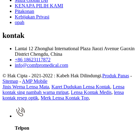
Mitra Global DB
KENAPA PILIH KAMI
Pitakonan
Kebijakan Privasi
opah
kontak
Lantai 12 Zhonghai International Plaza Jiaozi Avenue Gaoxin
District Chengdu, China
+86 18623117872
info@comfpromedical.com
© Hak Cipta - 2021-2022 : Kabeh Hak Dilindungi.
Produk Panas
-
Sitemap
-
AMP Mobile
Jinis Werna Lensa Mata
,
Karet Dudukan Lensa Kontak
,
Lensa
kontak sing nambah warna mripat
,
Lensa Kontak Medis
,
lensa
kontak resep optik
,
Merk Lensa Kontak Top
,
Telpon