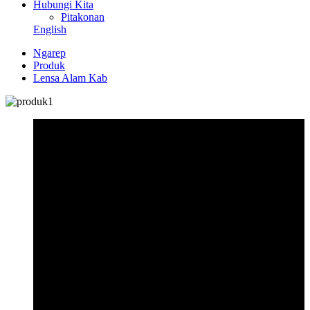
Hubungi Kita
Pitakonan
English
Ngarep
Produk
Lensa Alam Kab