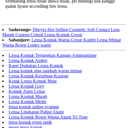
Sembarang lensa rusak utawa rusak, pls hubungi kita kanggo
njaluk liyane accordling free lensa.
Sadurunge:
Dbeyes Hot Selling Cosmetic Soft Contact Lens
Murah Custom Colord Lensa Kontak Grosir
Sabanjure:
Lensa Kontak Warna Grosir Kanthi Lensa Mripat
Warna Resep Lentes warni
Lensa Kontak Terjangkau Kanggo Astigmatisme
Lensa Kontak Amber
Karet Dudukan Lensa Kontak
Lensa kontak sing nambah warna mripat
Lensa Kontak Kerajinan Kustom
Kotak Lensa Kontak Mata
Lensa Kontak Grey
Kontak Alam Lensa
Lensa Kontak Murah
Lensa Kontak Medis
lensa kontak paling nyaman
Lensa Lingkaran Paling Alami
Lensa Kontak Resep Warna Alami Tri Tone
lensa kontak resep optik
pesen lensa kontak