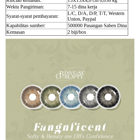
Rincian kemasan:
15X15X4,6 cm 0,036 kg
Wektu Pangiriman:
7-15 dina kerja
L/C, D/A, D/P, T/T, Western
Syarat-syarat pembayaran:
Union, Paypal
Kapabilitas sumber:
500000 Pasangan Saben Dina
Kemasan
2 biji/box