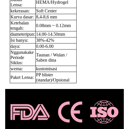
HEMA/Hydrogel
Lensa:
kekerasan:
Soft Center
Kurva dasar:
8,4-8,6 mm
Ketebalan
0.08mm ~ 0.12mm
tengah:
diameteripun:
14.00-14.50mm
Isi banyu:
38%-42%
daya:
0.00-6.00
Nggunakake
Taunan / Wulan /
Periode
Saben dina
Siklus:
werna:
kustomisasi
PP blister
Paket Lensa:
(standar)/Opsional