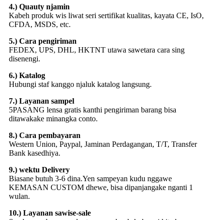
4.) Quauty njamin
Kabeh produk wis liwat seri sertifikat kualitas, kayata CE, IsO,
CFDA, MSDS, etc.
5.) Cara pengiriman
FEDEX, UPS, DHL, HKTNT utawa sawetara cara sing
disenengi.
6.) Katalog
Hubungi staf kanggo njaluk katalog langsung.
7.) Layanan sampel
5PASANG lensa gratis kanthi pengiriman barang bisa
ditawakake minangka conto.
8.) Cara pembayaran
Western Union, Paypal, Jaminan Perdagangan, T/T, Transfer
Bank kasedhiya.
9.) wektu Delivery
Biasane butuh 3-6 dina.Yen sampeyan kudu nggawe
KEMASAN CUSTOM dhewe, bisa dipanjangake nganti 1
wulan.
10.) Layanan sawise-sale